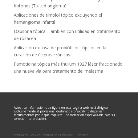
botones (Tufted angioma)
Aplicaciones de timolol tópico excluyendo el
hemangioma infantil
Dapsona tópica. También con utilidad en tratamiento
de rosácea
Aplicación exitosa de probióticos tópicos en la
curación de úlceras crónicas
Famotidina tópica más thulium 1927 láser fraccionado:
una nueva vía para tratamiento del melasma
Aviso : La información que figura en esta página web, está dirigida
exclusivamente al profesional destinado a prescribir o dispensar
medicamentos por lo que requiere una formación especializada para su
correcta interpretación.
Política de Cookies
·
Política de Privacidad
·
Contacto