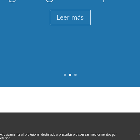
Leer más
exclusivamente al profesional destinado a prescribir o dispensar medicamentos por
P
retación.