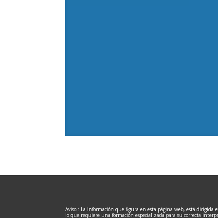
Aviso : La información que figura en esta página web, está dirigida 
lo que requiere una formación especializada para su correcta interp