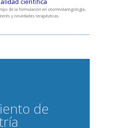
alidad científica
po de la formulación en otorrinolaringología,
interés y novedades terapéuticas.
iento de
tría