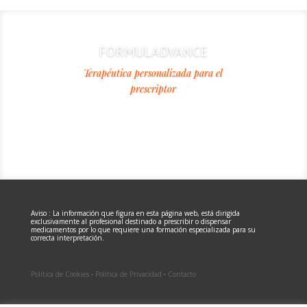
FORMULADVANCE
Terapéutica personalizada para el
prescriptor
Más información
Aviso : La información que figura en esta página web, está dirigida
exclusivamente al profesional destinado a prescribir o dispensar
medicamentos por lo que requiere una formación especializada para su
correcta interpretación.
Política de Cookies
·
Política de Privacidad
·
Contacto