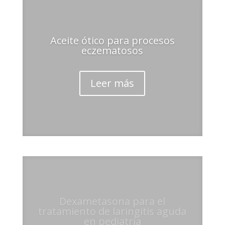
Aceite ótico para procesos
eczematosos
Leer más
Dexametasona para el
tratamiento de laringitis aguda
en pediatría