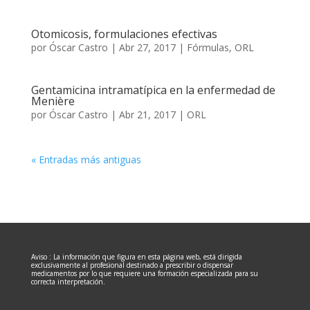
Otomicosis, formulaciones efectivas
por
Óscar Castro
|
Abr 27, 2017
|
Fórmulas
,
ORL
Gentamicina intramatípica en la enfermedad de
Menière
por
Óscar Castro
|
Abr 21, 2017
|
ORL
« Entradas más antiguas
Aviso : La información que figura en esta página web, está dirigida
exclusivamente al profesional destinado a prescribir o dispensar
medicamentos por lo que requiere una formación especializada para su
correcta interpretación.