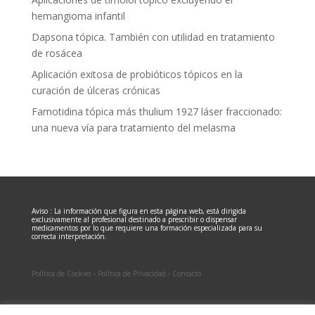
hemangioma infantil
Dapsona tópica. También con utilidad en tratamiento
de rosácea
Aplicación exitosa de probióticos tópicos en la
curación de úlceras crónicas
Famotidina tópica más thulium 1927 láser fraccionado:
una nueva vía para tratamiento del melasma
Aviso : La información que figura en esta página web, está dirigida
exclusivamente al profesional destinado a prescribir o dispensar
medicamentos por lo que requiere una formación especializada para su
correcta interpretación.
Política de Cookies
·
Política de Privacidad
·
Contacto