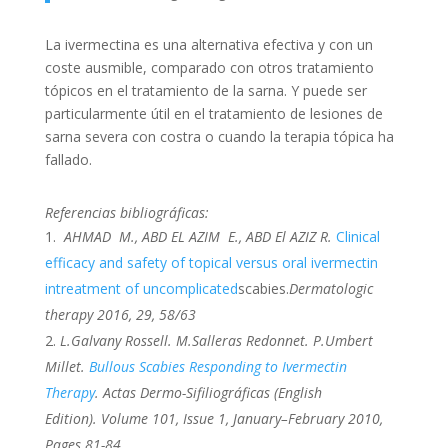
La ivermectina es una alternativa efectiva y con un
coste ausmible, comparado con otros tratamiento
tópicos en el tratamiento de la sarna. Y p
uede ser
particularmente útil en el tratamiento de lesiones de
sarna severa con costra o cuando la terapia tópica ha
fallado.
Referencias bibliográficas:
AHMAD M., ABD EL AZIM E., ABD El AZIZ R.
Clinical
efficacy and safety of
topical
versus oral ivermectin
in
treatment of uncomplicated
scabies.
Dermatologic
therapy 2016, 29, 58/63
L.
Galvany Rossell.
M.
Salleras Redonnet.
P.
Umbert
Millet
.
Bullous Scabies Responding to Ivermectin
Therapy
.
Actas Dermo-Sifiliográficas (English
Edition).
Volume 101, Issue 1, January–February 2010,
Pages 81-84