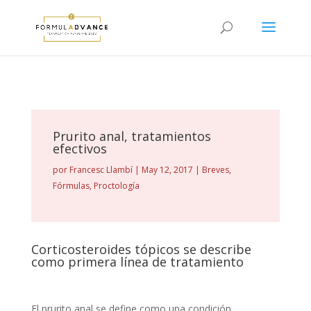
Prurito anal, tratamientos
efectivos
por
Francesc Llambí
|
May 12, 2017
|
Breves
,
Fórmulas
,
Proctología
Corticosteroides tópicos se describe
como primera línea de tratamiento
El prurito anal se define como una condición